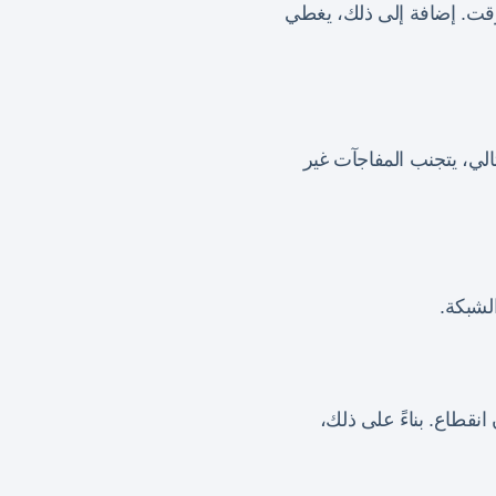
وقت. إضافة إلى ذلك، يغطي
الي، يتجنب المفاجآت غير
لشبكة.
انقطاع. بناءً على ذلك،